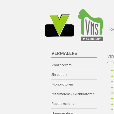
Ho
VERMALERS
VBS
dit 
Voorbrekers
Shredders
Monorotoren
Maalmolens / Granulatoren
Poedermolens
Hamermolens